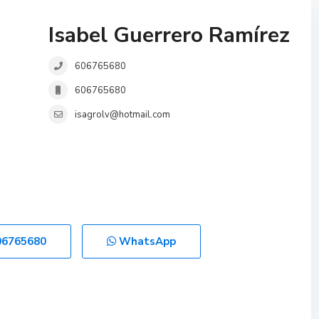
Isabel Guerrero Ramírez
606765680
606765680
isagrolv@hotmail.com
06765680
WhatsApp