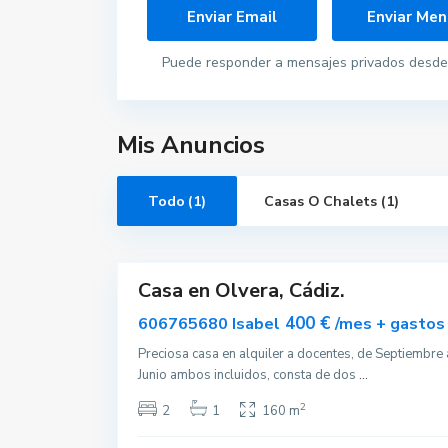
Puede responder a mensajes privados desde 
Mis Anuncios
O
l
Todo (1)
Casas O Chalets (1)
v
e
r
5
a
Casa en Olvera, Cádiz.
Alquilar
Disponible
400 €
606765680 Isabel
/mes + gastos
Preciosa casa en alquiler a docentes, de Septiembre 
Junio ambos incluidos, consta de dos
...
2
2
1
160 m
Contacta con nosotros