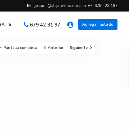
679 423 197
gestoria@alquilerdocente.com
GRATIS
679 42 31 97
Agregar listado
Pantalla completa
Anterior
Siguiente