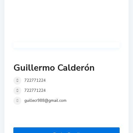
Guillermo Calderón
722771224
722771224
guillecr988@gmail.com