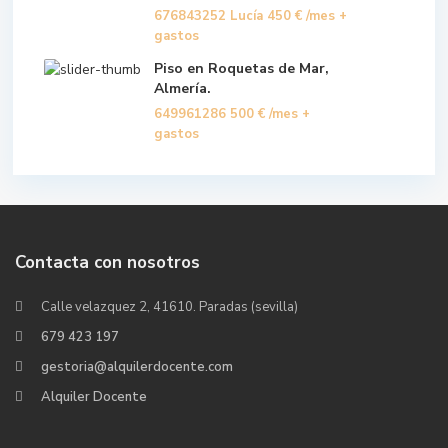
676843252 Lucía
450 €
/mes +
gastos
Piso en Roquetas de Mar,
Almería.
649961286
500 €
/mes +
gastos
Contacta con nosotros
Calle velazquez 2, 41610. Paradas (sevilla)
679 423 197
gestoria@alquilerdocente.com
Alquiler Docente