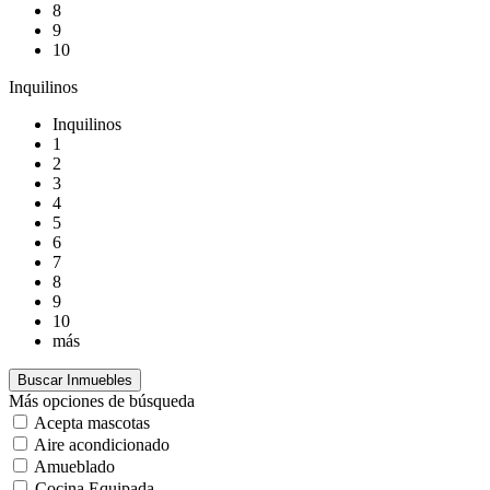
8
9
10
Inquilinos
Inquilinos
1
2
3
4
5
6
7
8
9
10
más
Más opciones de búsqueda
Acepta mascotas
Aire acondicionado
Amueblado
Cocina Equipada