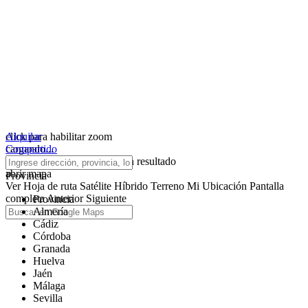
click para habilitar zoom
Alquilar
cargando...
Compartido
No hemos encontrado ningún resultado
abrir mapa
Provincia
Ver
Hoja de ruta
Satélite
Híbrido
Terreno
Mi Ubicación
Pantalla
completa
Anterior
Siguiente
Provincia
Almería
Cádiz
Córdoba
Granada
Huelva
Jaén
Málaga
Sevilla