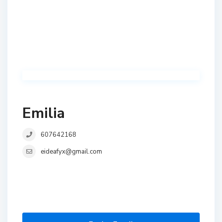
Emilia
607642168
eideafyx@gmail.com