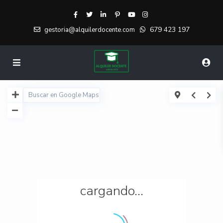
679 423 197
gestoria@alquilerdocente.com
cargando...