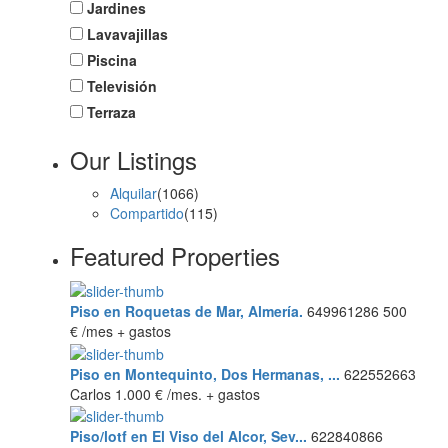
Jardines
Lavavajillas
Piscina
Televisión
Terraza
Our Listings
Alquilar
(1066)
Compartido
(115)
Featured Properties
Piso en Roquetas de Mar, Almería.
649961286
500
€
/mes + gastos
Piso en Montequinto, Dos Hermanas, ...
622552663
Carlos
1.000 €
/mes. + gastos
Piso/lotf en El Viso del Alcor, Sev...
622840866