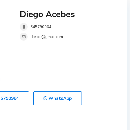
Diego Acebes
645790964
dieace@gmail.com
45790964
WhatsApp