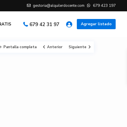
679 423 197
gestoria@alquilerdocente.com
GRATIS
679 42 31 97
Agregar listado
Pantalla completa
Anterior
Siguiente