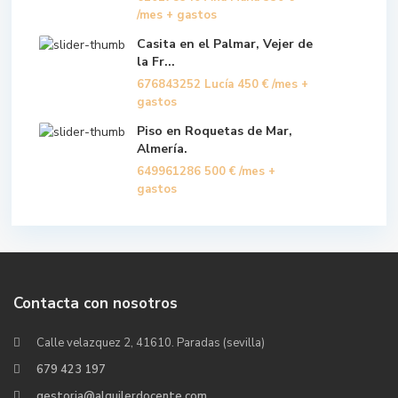
/mes + gastos
Casita en el Palmar, Vejer de
la Fr...
676843252 Lucía
450 €
/mes +
gastos
Piso en Roquetas de Mar,
Almería.
649961286
500 €
/mes +
gastos
Contacta con nosotros
Calle velazquez 2, 41610. Paradas (sevilla)
679 423 197
gestoria@alquilerdocente.com