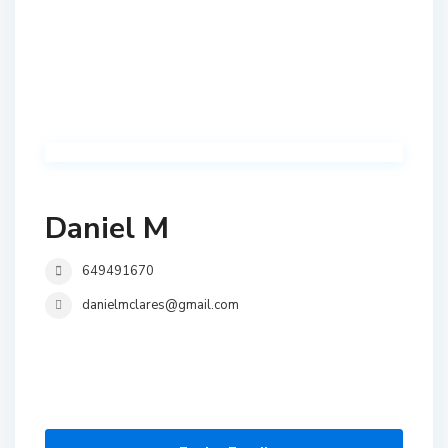
Daniel M
649491670
danielmclares@gmail.com