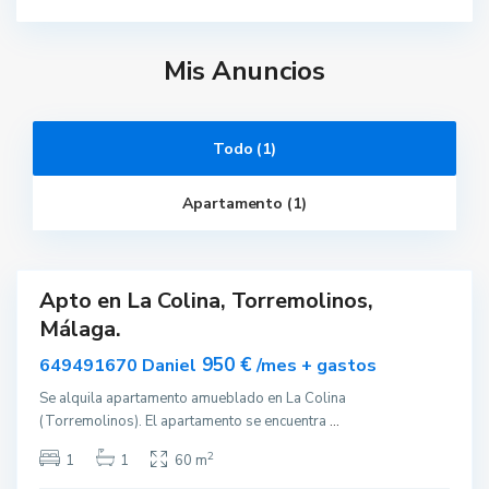
Mis Anuncios
T
o
r
r
e
Todo (1)
m
o
l
Apartamento (1)
i
n
o
s
Apto en La Colina, Torremolinos,
ar
Málaga.
nible
950 €
649491670 Daniel
/mes + gastos
Se alquila apartamento amueblado en La Colina
(Torremolinos). El apartamento se encuentra
...
2
1
1
60 m