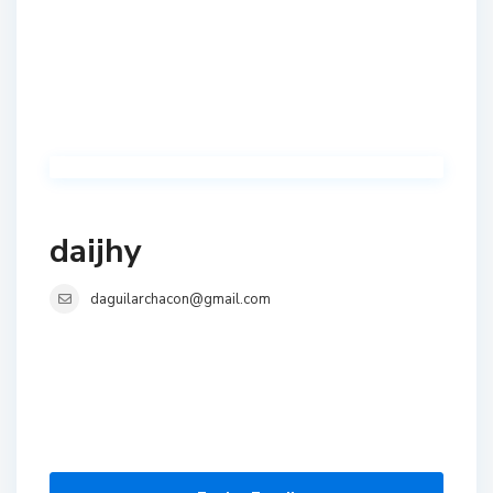
daijhy
daguilarchacon@gmail.com