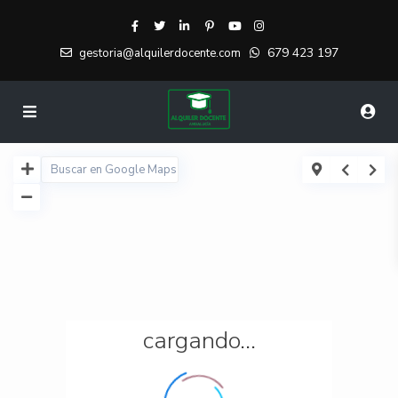
679 423 197
gestoria@alquilerdocente.com
cargando...