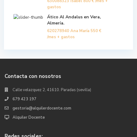
630088323 Isabel
800 €
/mes +
gastos
Ático Al Andalus en Vera,
Almería.
620278940 Ana María
550 €
/mes + gastos
Contacta con nosotros
Calle velazquez 2, 41610. Paradas (sevilla)
679 423 197
gestoria@alquilerdocente.com
Alquiler Docente
Redes sociales: