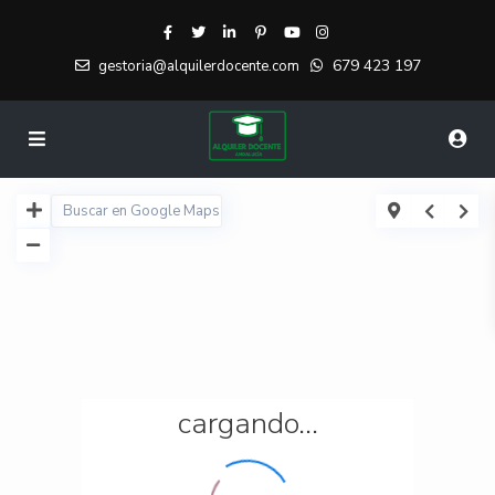
679 423 197
gestoria@alquilerdocente.com
cargando...