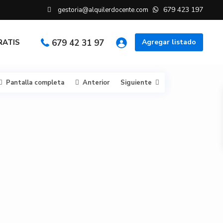
679 423 197
gestoria@alquilerdocente.com
GRATIS
679 42 31 97
Agregar listado
Pantalla completa
Anterior
Siguiente