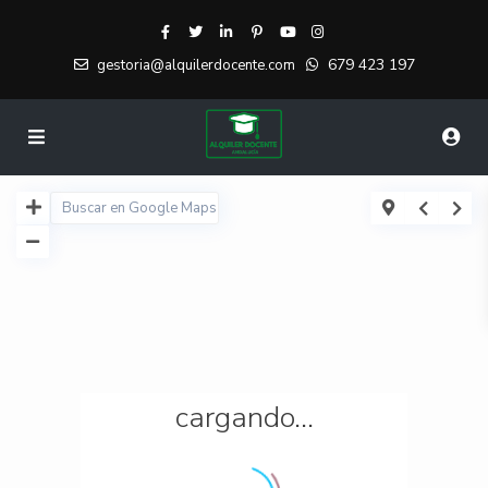
679 423 197
gestoria@alquilerdocente.com
cargando...