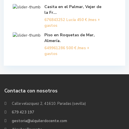
Casita en el Palmar, Vejer de
la Fr...
676843252 Lucía
450 €
/mes +
gastos
Piso en Roquetas de Mar,
Almería.
649961286
500 €
/mes +
gastos
Contacta con nosotros
Calle velazquez 2, 41610. Paradas (sevilla)
679 423 197
gestoria@alquilerdocente.com