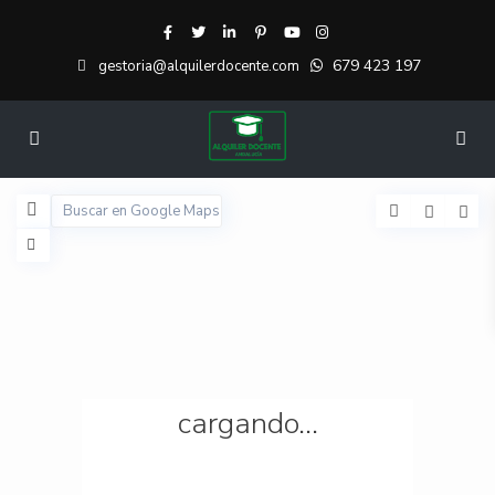
679 423 197
gestoria@alquilerdocente.com
cargando...