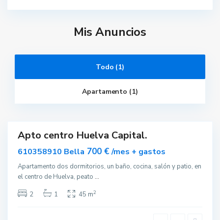
Mis Anuncios
Todo (1)
H
u
Apartamento (1)
e
l
v
a
Apto centro Huelva Capital.
ar
nible
700 €
610358910 Bella
/mes + gastos
Apartamento dos dormitorios, un baño, cocina, salón y patio, en
el centro de Huelva, peato
...
2
2
1
45 m