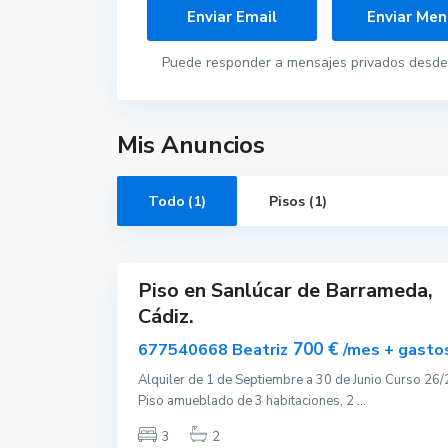
a
n
l
ú
Puede responder a mensajes privados desde 
c
a
r
d
e
B
Mis Anuncios
a
r
r
a
Todo (1)
Pisos (1)
m
e
d
4
a
Piso en Sanlúcar de Barrameda,
Alquilar
Cádiz.
Disponible
700 €
677540668 Beatriz
/mes + gasto
Alquiler de 1 de Septiembre a 30 de Junio Curso 26/
Piso amueblado de 3 habitaciones, 2
...
Contacta con nosotros
3
2