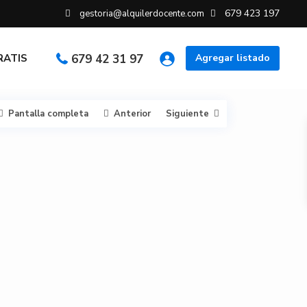
679 423 197
gestoria@alquilerdocente.com
GRATIS
679 42 31 97
Agregar listado
Pantalla completa
Anterior
Siguiente