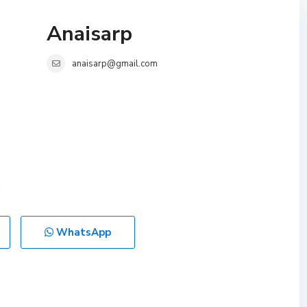
Anaisarp
anaisarp@gmail.com
WhatsApp