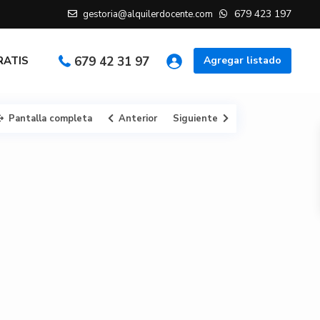
679 423 197
gestoria@alquilerdocente.com
GRATIS
679 42 31 97
Agregar listado
Pantalla completa
Anterior
Siguiente