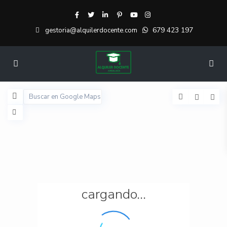
679 423 197
gestoria@alquilerdocente.com
cargando...