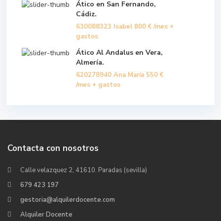
Ático en San Fernando,
Cádiz.
630088323 Isabel
800 €
/mes +
gastos
Ático Al Andalus en Vera,
Almería.
620278940 Ana María
550 €
/mes + gastos
Contacta con nosotros
Calle velazquez 2, 41610. Paradas (sevilla)
679 423 197
gestoria@alquilerdocente.com
Alquiler Docente