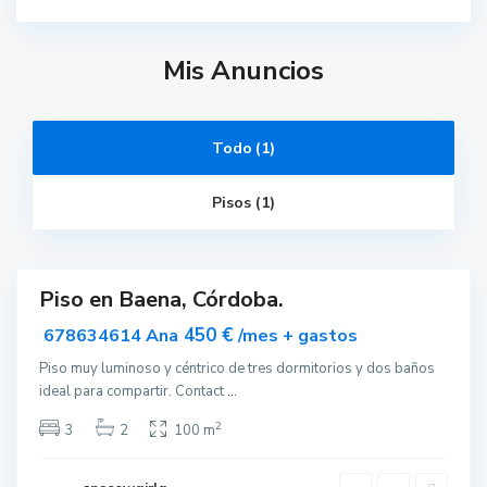
Mis Anuncios
Todo (1)
C
ó
r
Pisos (1)
d
o
b
a
Piso en Baena, Córdoba.
ar
nible
450 €
678634614 Ana
/mes + gastos
Piso muy luminoso y céntrico de tres dormitorios y dos baños
ideal para compartir. Contact
...
2
3
2
100 m