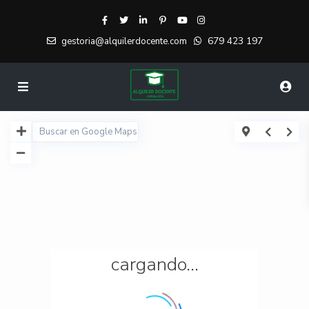
679 423 197
gestoria@alquilerdocente.com
cargando...