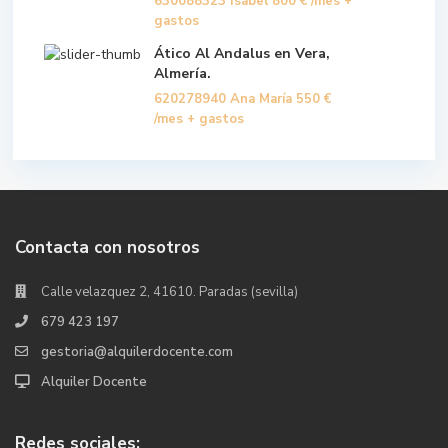
630088323 Isabel
800 €
/mes +
gastos
Ático Al Andalus en Vera,
Almería.
620278940 Ana María
550 €
/mes + gastos
Contacta con nosotros
Calle velazquez 2, 41610. Paradas (sevilla)
679 423 197
gestoria@alquilerdocente.com
Alquiler Docente
Redes sociales: