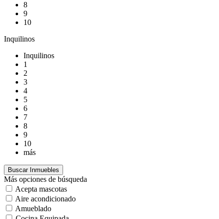
8
9
10
Inquilinos
Inquilinos
1
2
3
4
5
6
7
8
9
10
más
Más opciones de búsqueda
Acepta mascotas
Aire acondicionado
Amueblado
Cocina Equipada