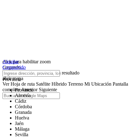
click para habilitar zoom
Alquilar
cargando...
Compartido
No hemos encontrado ningún resultado
abrir mapa
Provincia
Ver
Hoja de ruta
Satélite
Híbrido
Terreno
Mi Ubicación
Pantalla
completa
Anterior
Siguiente
Provincia
Almería
Cádiz
Córdoba
Granada
Huelva
Jaén
Málaga
Sevilla