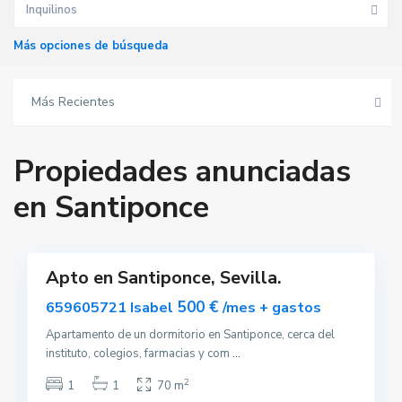
Inquilinos
Más opciones de búsqueda
Más Recientes
S
a
n
Propiedades anunciadas
t
i
p
en Santiponce
o
n
c
9
e
Apto en Santiponce, Sevilla.
Alquilar
500 €
659605721 Isabel
/mes + gastos
Apartamento de un dormitorio en Santiponce, cerca del
instituto, colegios, farmacias y com
...
S
a
2
1
1
70 m
n