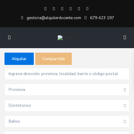
679 423 197
gestoria@alquilerdocente.com
Alquilar
Compartido
Provincia
Dormitorios
Baños