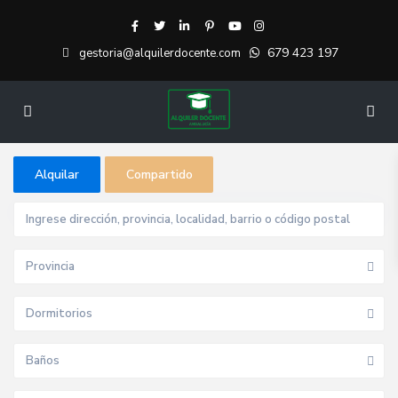
679 423 197
gestoria@alquilerdocente.com
Alquilar
Compartido
Provincia
Dormitorios
Baños