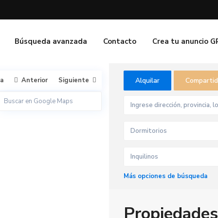
Búsqueda avanzada
Contacto
Crea tu anuncio 
ta
Anterior
Siguiente
Alquilar
Comparti
Dormitorios
Inquilinos
Más opciones de búsqueda
M
a
r
a
Propiedades
c
e