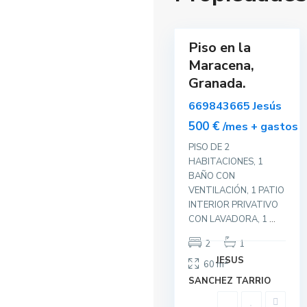
n
10
a
Piso en la
Alquilar
Maracena,
Disponible
Granada.
669843665 Jesús
500 €
/mes + gastos
PISO DE 2
HABITACIONES, 1
BAÑO CON
VENTILACIÓN, 1 PATIO
INTERIOR PRIVATIVO
CON LAVADORA, 1
...
2
1
JESUS
2
60 m
SANCHEZ TARRIO