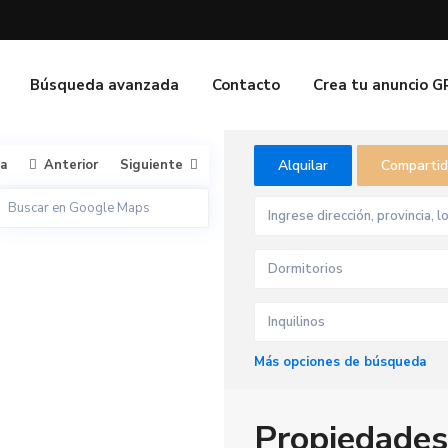
Búsqueda avanzada
Contacto
Crea tu anuncio 
ta
Anterior
Siguiente
Alquilar
Comparti
Dormitorios
Inquilinos
Más opciones de búsqueda
C
h
i
c
Propiedades
l
a