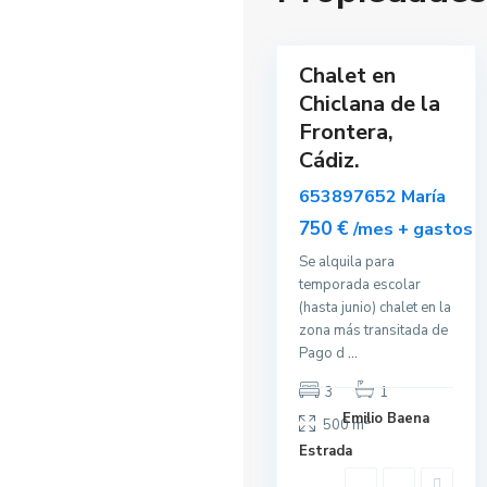
n
10
a
Chalet en
Alquilar
Chiclana de la
Reservable
Frontera,
Cádiz.
653897652 María
750 €
/mes + gastos
Se alquila para
temporada escolar
(hasta junio) chalet en la
zona más transitada de
Pago d
...
3
1
Emilio Baena
2
500 m
Estrada