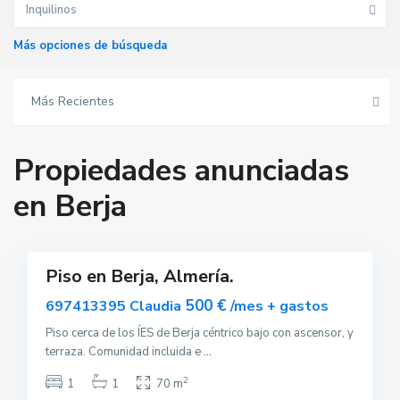
Inquilinos
Más opciones de búsqueda
Más Recientes
Propiedades anunciadas
B
en Berja
e
r
j
7
a
Piso en Berja, Almería.
uilar
sponible
500 €
697413395 Claudia
/mes + gastos
Piso cerca de los ÍES de Berja céntrico bajo con ascensor, y
terraza. Comunidad incluida e
...
2
1
1
70 m