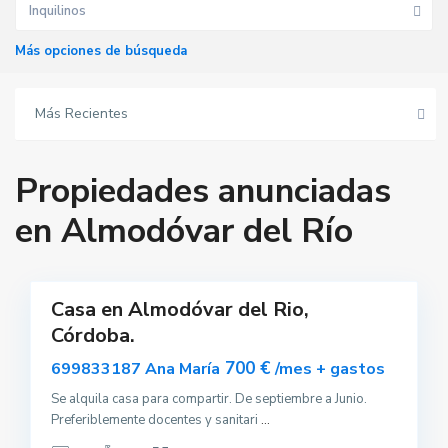
Inquilinos
Más opciones de búsqueda
A
l
m
Más Recientes
o
d
ó
v
a
Propiedades anunciadas
r
d
e
en Almodóvar del Río
l
R
í
6
o
Casa en Almodóvar del Rio,
uilar
Córdoba.
sponible
700 €
699833187 Ana María
/mes + gastos
A
l
m
Se alquila casa para compartir. De septiembre a Junio.
o
Preferiblemente docentes y sanitari
...
d
ó