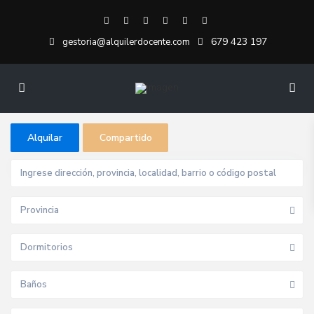
679 423 197
gestoria@alquilerdocente.com
Alquilar
Compartido
Provincia
Dormitorios
Baños