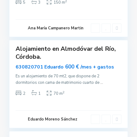
v
2
5
3
150 m
a
r
d
e
l
R
Ana María Campanero Martin
í
3
o
Alojamiento en Almodóvar del Río,
uilar
Córdoba.
sponible
600 €
630820701 Eduardo
/mes + gastos
A
l
m
Es un alojamiento de 70 mt2, que dispone de 2
o
dormitorios con cama de matrimonio cuarto de
...
d
ó
v
2
2
1
70 m
a
r
d
e
l
R
Eduardo Moreno Sánchez
í
4
o