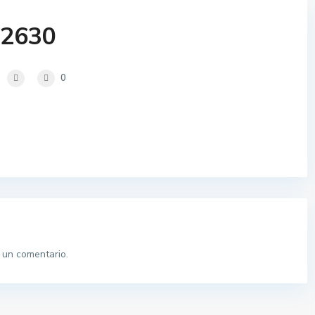
2630
0
 un comentario.