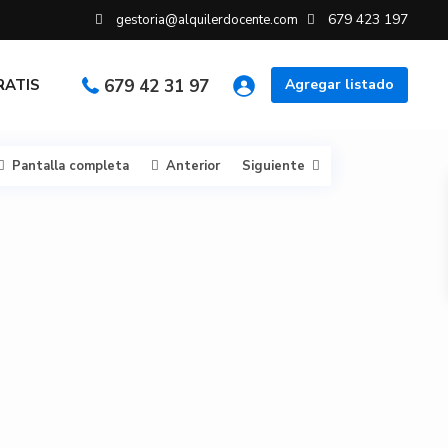
679 423 197
gestoria@alquilerdocente.com
GRATIS
679 42 31 97
Agregar listado
Pantalla completa
Anterior
Siguiente