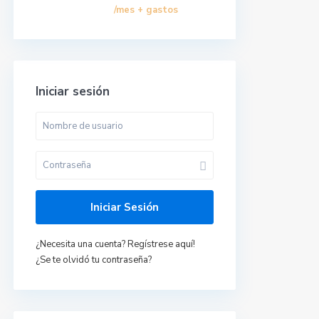
/mes + gastos
Iniciar sesión
Últimas propiedades
Iniciar Sesión
Ático Al Andalus en
Vera, Almería.
¿Necesita una cuenta? Regístrese aquí!
620278940 Ana
¿Se te olvidó tu contraseña?
María
/mes +
550 €
gastos
Casita en el Palmar,