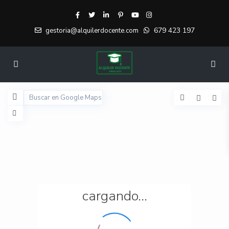
679 423 197
gestoria@alquilerdocente.com
cargando...