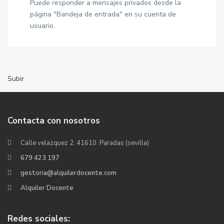
Puede responder a mensajes privados desde la
página "Bandeja de entrada" en su cuenta de
usuario.
Subir
Contacta con nosotros
Calle velazquez 2, 41610. Paradas (sevilla)
679 423 197
gestoria@alquilerdocente.com
Alquiler Docente
Redes sociales: