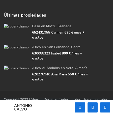
Últimas propiedades
Casa en Motril, Granada.
652431955 Carmen
690 €
/mes +
gastos
Ático en San Fernando, Cádiz.
630088323 Isabel
800 €
/mes +
gastos
Ático Al Andalus en Vera, Almería.
620278940 Ana María
550 €
/mes +
gastos
Copyright 2022 | Alquiler Docente. Todos los derechos reservados.
ANTONIO
Política de cookies (UE)
GPDR
CALVO