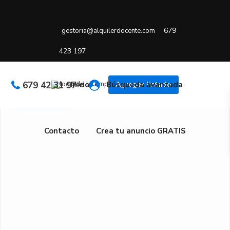
679
gestoria@alquilerdocente.com
423 197
679 42 31 97
Inicio
Búsqueda avanzada
Agregar listado
Reservable
Contacto
Crea tu anuncio GRATIS