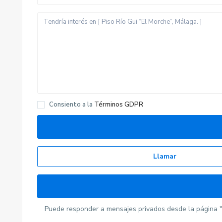
Últimas propiedades
Ático Al Andalus en Vera,
Almería.
620278940 Ana María
550 €
/mes + gastos
Casita en el Palmar, Vejer de
la Fr...
Consiento a la
Términos GDPR
676843252 Lucía
/mes +
450 €
gastos
Piso en Roquetas de Mar,
Almería.
649961286
/mes +
500 €
Llamar
gastos
Puede responder a mensajes privados desde la página "
Copyright 2022 | Alquiler Docente. Todos los derechos