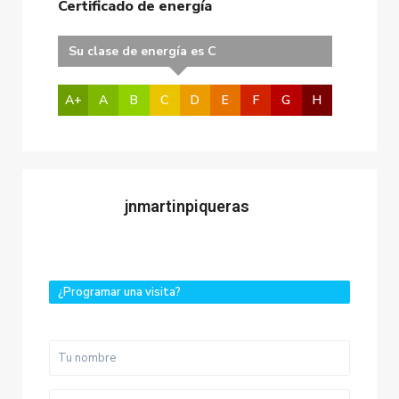
Certificado de energía
Su clase de energía es C
A+
A
B
C
D
E
F
G
H
jnmartinpiqueras
¿Programar una visita?