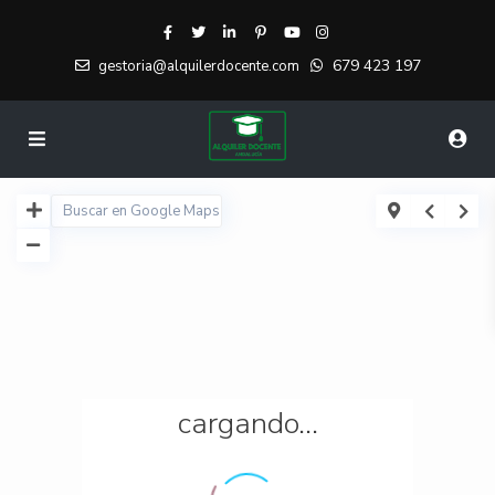
679 423 197
gestoria@alquilerdocente.com
cargando...