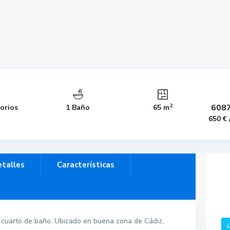
2
6087
orios
1 Baño
65 m
650 €
talles
Características
un cuarto de baño. Ubicado en buena zona de Cádiz,
¿