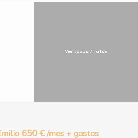
Ver todos 7 fotos
650 €
milio
/mes + gastos