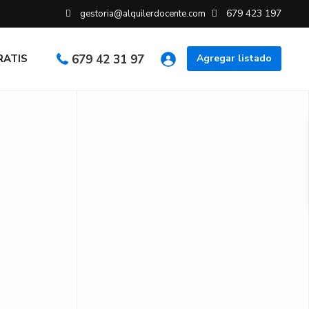
679 423 197
gestoria@alquilerdocente.com
GRATIS
679 42 31 97
Agregar listado