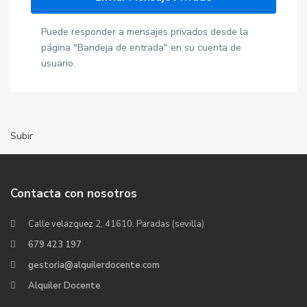
Puede responder a mensajes privados desde la
página "Bandeja de entrada" en su cuenta de
usuario.
Subir
Contacta con nosotros
Calle velazquez 2, 41610. Paradas (sevilla)
679 423 197
gestoria@alquilerdocente.com
Alquiler Docente