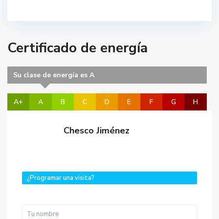
Certificado de energía
Su clase de energía es A
A+
A
B
C
D
E
F
G
H
Chesco Jiménez
¿Programar una visita?