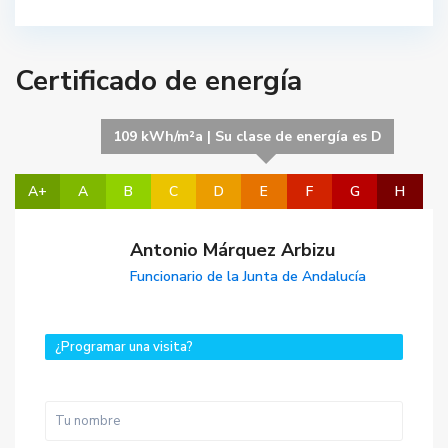
Certificado de energía
109 kWh/m²a | Su clase de energía es D
A+
A
B
C
D
E
F
G
H
Antonio Márquez Arbizu
Funcionario de la Junta de Andalucía
¿Programar una visita?