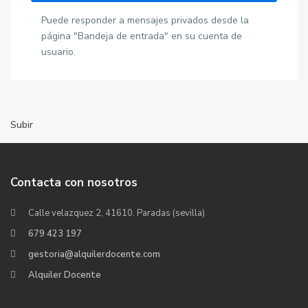
Puede responder a mensajes privados desde la
página "Bandeja de entrada" en su cuenta de
usuario.
Subir
Contacta con nosotros
Calle velazquez 2, 41610. Paradas (sevilla)
679 423 197
gestoria@alquilerdocente.com
Alquiler Docente