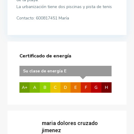
La urbanización tiene dos piscinas y pista de tenis
Contacto: 600817451 María
Certificado de energía
Su clase de energía E
A+
A
B
C
D
E
F
G
H
maria dolores cruzado
jimenez