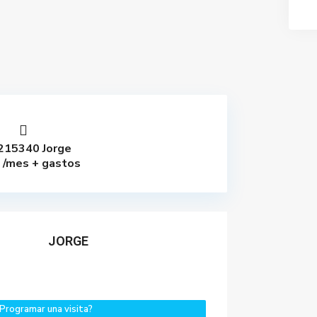
215340 Jorge
/mes + gastos
€
JORGE
Programar una visita?