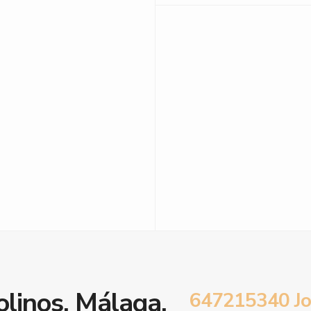
olinos, Málaga.
647215340 Jo