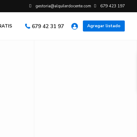
679 423 197
gestoria@alquilerdocente.com
GRATIS
679 42 31 97
Agregar listado