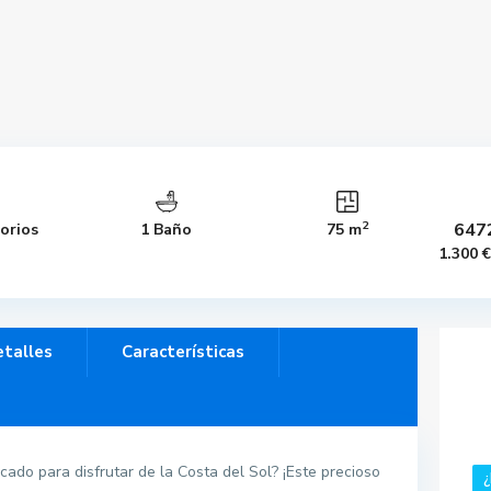
2
647
orios
1 Baño
75 m
1.300 
talles
Características
ado para disfrutar de la Costa del Sol? ¡Este precioso
¿