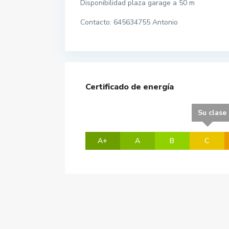
Disponibilidad plaza garage a 50 m
Contacto: 645634755 Antonio
Certificado de energía
Su clase
A+
A
B
C
Contacta con nosotros