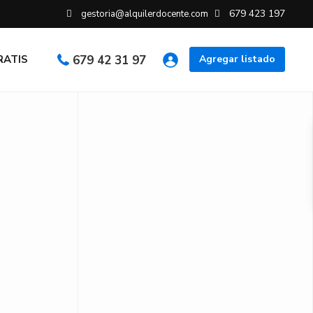
679 423 197
gestoria@alquilerdocente.com
GRATIS
679 42 31 97
Agregar listado