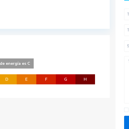
 de energía es C
D
E
F
G
H
Pisos por provincias