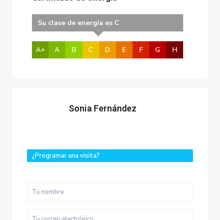
Su clase de energía es C
A+
A
B
C
D
E
F
G
H
Sonia Fernández
¿Programar una visita?