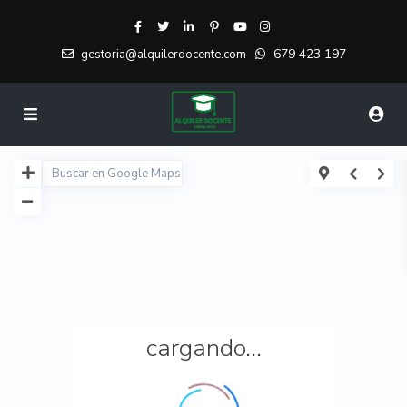
679 423 197
gestoria@alquilerdocente.com
cargando...