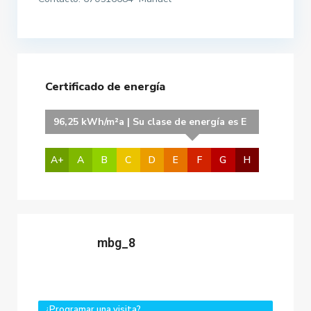
Certificado de energía
96,25 kWh/m²a | Su clase de energía es E
A+
A
B
C
D
E
F
G
H
mbg_8
¿Programar una visita?