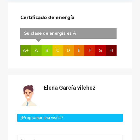
Certificado de energía
Su clase de energía es A
A+
A
B
C
D
E
F
G
H
Elena García vilchez
¿Programar una visita?