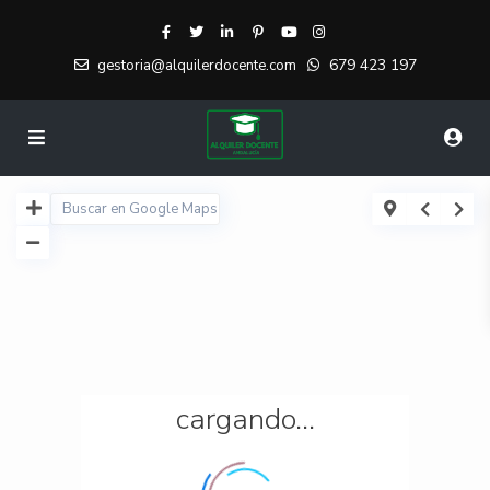
679 423 197
gestoria@alquilerdocente.com
cargando...