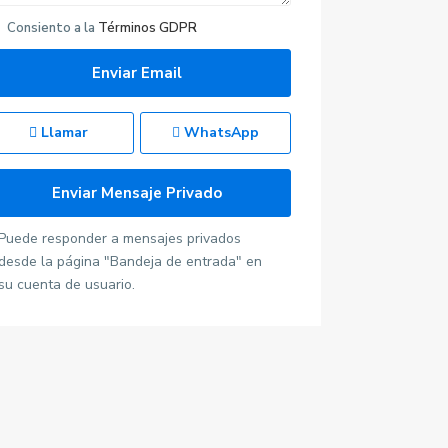
Consiento a la
Términos GDPR
Llamar
WhatsApp
Puede responder a mensajes privados
desde la página "Bandeja de entrada" en
su cuenta de usuario.
Últimas propiedades
Ático Al Andalus en
Vera, Almería.
620278940 Ana