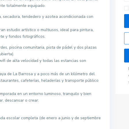
nte totalmente equipado.
, secadora, tendedero y azotea acondicionada con
n estudio artístico o multiusos, ideal para pintura,
te y fondos fotográficos.
es, piscina comunitaria, pista de pádel y dos plazas
bierta).
ifi de alta velocidad y todas las estancias son
aya de La Barrosa y a poco más de un kilómetro del
aurantes, cafeterías, heladerías y transporte público
mporada en un entorno luminoso, tranquilo y bien
r, descansar o crear.
Pisos por provincias
rada escolar completa (de enero a junio y de septiembre