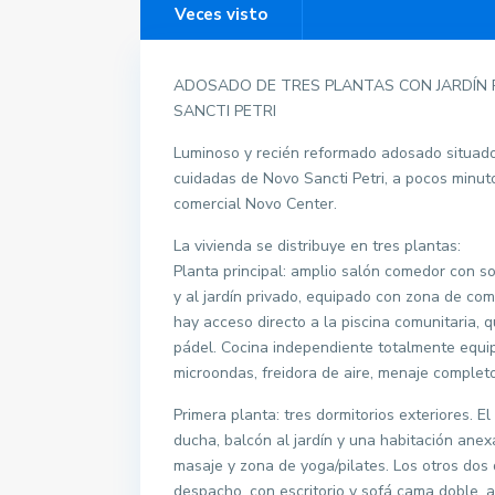
Veces visto
ADOSADO DE TRES PLANTAS CON JARDÍN 
SANCTI PETRI
Luminoso y recién reformado adosado situado
cuidadas de Novo Sancti Petri, a pocos minuto
comercial Novo Center.
La vivienda se distribuye en tres plantas:
Planta principal: amplio salón comedor con so
y al jardín privado, equipado con zona de co
hay acceso directo a la piscina comunitaria, 
pádel. Cocina independiente totalmente equipad
microondas, freidora de aire, menaje completo
Primera planta: tres dormitorios exteriores. E
ducha, balcón al jardín y una habitación ane
masaje y zona de yoga/pilates. Los otros dos
despacho, con escritorio y sofá cama doble,