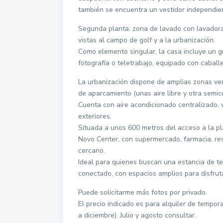
también se encuentra un vestidor independie
Segunda planta: zona de lavado con lavadora
vistas al campo de golf y a la urbanización.
Como elemento singular, la casa incluye un gra
fotografía o teletrabajo, equipado con caballe
La urbanización dispone de amplias zonas verd
de aparcamiento (unas aire libre y otra semicu
Cuenta con aire acondicionado centralizado, w
exteriores.
Situada a unos 600 metros del acceso a la pl
Novo Center, con supermercado, farmacia, rest
cercano.
Ideal para quienes buscan una estancia de te
conectado, con espacios amplios para disfruta
Contacta con nosotros
Puede solicitarme más fotos por privado.
Calle velazquez 2, 41610. Paradas (sevilla)
El precio indicado es para alquiler de tempo
679 423 197
a diciembre). Julio y agosto consultar.