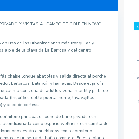
PRIVADO Y VISTAS AL CAMPO DE GOLF EN NOVO
¿
 en una de las urbanizaciones más tranquilas y
s a pie de la playa de La Barrosa y del centro
fás chaise longue abatibles y salida directa al porche
medor, barbacoa, balancín y hamacas. Desde el jardín
que cuenta con zona de adultos, zona infantil y pista de
a (frigorífico doble puerta, horno, lavavajillas,
) y aseo de cortesía.
l dormitorio principal dispone de baño privado con
xa acondicionada como espacio wellness con camilla de
 dormitorios están amueblados como dormitorio-
 además de un segundo baño completo. En esta planta