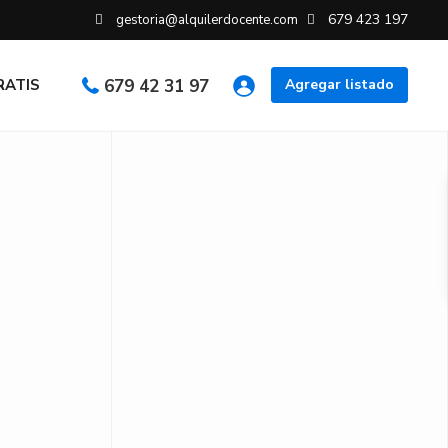
679 423 197
gestoria@alquilerdocente.com
GRATIS
679 42 31 97
Agregar listado