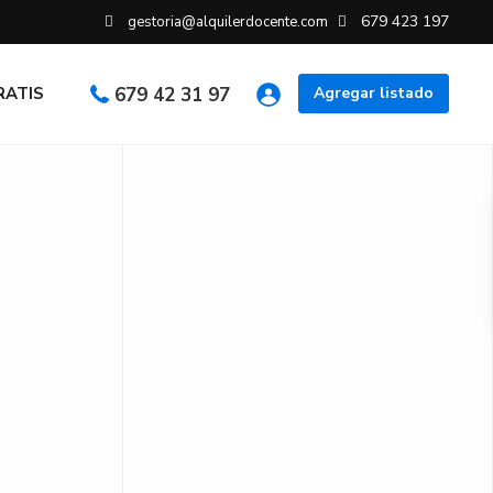
679 423 197
gestoria@alquilerdocente.com
GRATIS
679 42 31 97
Agregar listado