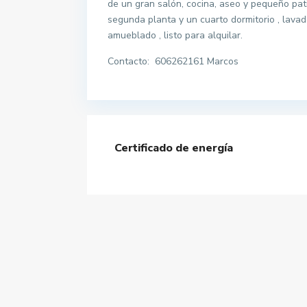
de un gran salón, cocina, aseo y pequeño pati
segunda planta y un cuarto dormitorio , lavad
amueblado , listo para alquilar.
Contacto: 606262161 Marcos
Certificado de energía
Contacta con nosotros
Calle velazquez 2, 41610. Paradas (sevilla)