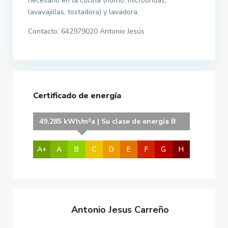
necesario en la cocina (horno, microondas,
lavavajillas, tostadora) y lavadora.
Contacto: 642979020 Antonio Jesús
Certificado de energía
49,285 kWh/m²a | Su clase de energía B
A+
A
B
C
D
E
F
G
H
Antonio Jesus Carreño