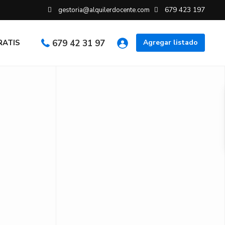
679 423 197
gestoria@alquilerdocente.com
GRATIS
679 42 31 97
Agregar listado