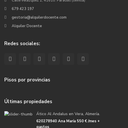
Calle velazquez 2, 41610. Paradas (sevilla)
679 423 197
gestoria@alquilerdocente.com
Alquiler Docente
Redes sociales:
Pisos por provincias
Últimas propiedades
Ático Al Andalus en Vera, Almería.
620278940 Ana María
550 €
/mes +
gastos