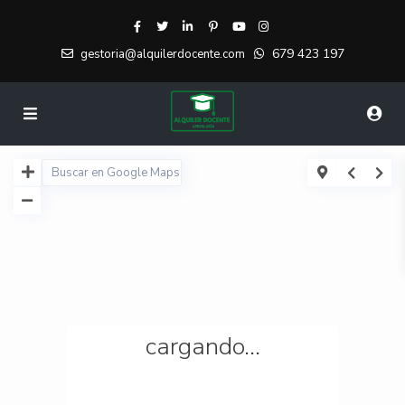
679 423 197
gestoria@alquilerdocente.com
cargando...