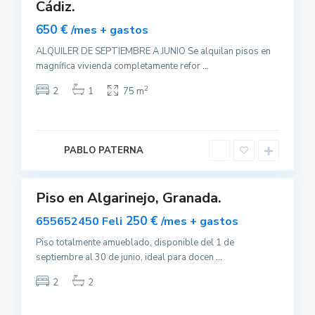
Cádiz.
sponible
650 €
/mes + gastos
ALQUILER DE SEPTIEMBRE A JUNIO Se alquilan pisos en
magnífica vivienda completamente refor
...
A
l
2
2
1
75 m
g
a
r
i
n
e
PABLO PATERNA
j
0
o
Piso en Algarinejo, Granada.
uilar
sponible
250 €
655652450 Feli
/mes + gastos
Piso totalmente amueblado, disponible del 1 de
septiembre al 30 de junio, ideal para docen
...
2
2
A
l