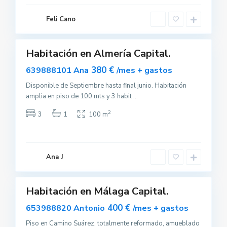
m
e
r
Feli Cano
í
a
Habitación en Almería Capital.
uilar
sponible
380 €
639888101 Ana
/mes + gastos
Disponible de Septiembre hasta final junio. Habitación
amplia en piso de 100 mts y 3 habit
...
2
3
1
100 m
M
á
l
a
Ana J
g
a
Habitación en Málaga Capital.
uilar
sponible
400 €
653988820 Antonio
/mes + gastos
Piso en Camino Suárez, totalmente reformado, amueblado