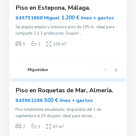
Piso en Estepona, Málaga.
uilar
sponible
1.200 €
649751868 Miguel
/mes + gastos
R
Se alquila amplio y luminoso piso de 105 m , ideal para
o
compartir 2 ó 3 profesores. Dispon
...
q
u
e
2
3
2
105 m
t
a
s
d
e
M
Migueldue
a
0
r
Piso en Roquetas de Mar, Almería.
Destacado
uilar
500 €
649961286
/mes + gastos
A
sponible
l
m
Piso totalmente amueblado, disponible del 1 de
o
septiembre al 30 de junio, ideal para docen
...
d
ó
v
2
2
1
87 m
a
r