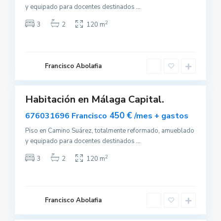
y equipado para docentes destinados
...
2
3
2
120 m
M
á
l
a
Francisco Abolafia
g
a
Habitación en Málaga Capital.
uilar
sponible
450 €
676031696 Francisco
/mes + gastos
Piso en Camino Suárez, totalmente reformado, amueblado
y equipado para docentes destinados
...
2
3
2
120 m
E
s
t
e
p
o
Francisco Abolafia
n
a