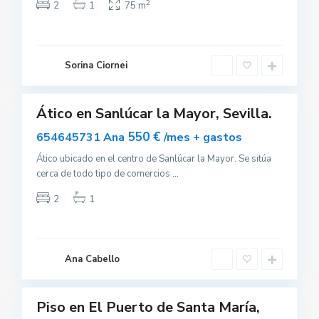
a
2
2
1
75 m
r
l
a
M
a
y
Sorina Ciornei
o
0
r
E
l
P
Ático en Sanlúcar la Mayor, Sevilla.
Alquilar
u
e
550 €
654645731 Ana
/mes + gastos
r
t
o
Ático ubicado en el centro de Sanlúcar la Mayor. Se sitúa
d
cerca de todo tipo de comercios
...
e
S
a
2
1
n
t
a
M
a
r
Ana Cabello
í
a
Piso en El Puerto de Santa María,
uilar