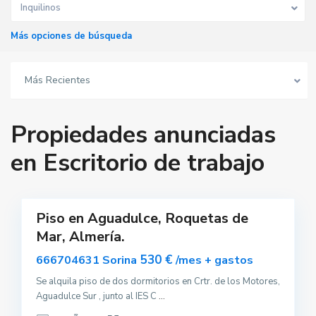
Inquilinos
Más opciones de búsqueda
Más Recientes
A
g
Propiedades anunciadas
u
a
d
en Escritorio de trabajo
u
l
c
0
e
Piso en Aguadulce, Roquetas de
uilar
Mar, Almería.
sponible
530 €
666704631 Sorina
/mes + gastos
S
a
n
Se alquila piso de dos dormitorios en Crtr. de los Motores,
l
Aguadulce Sur , junto al IES C
...
ú
c