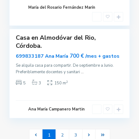
d
e
María del Rosario Fernández Marín
l
R
í
o
Casa en Almodóvar del Rio,
uilar
Córdoba.
sponible
700 €
699833187 Ana María
/mes + gastos
Se alquila casa para compartir. De septiembre a Junio.
Preferiblemente docentes y sanitari
...
2
5
3
150 m
Ana María Campanero Martin
1
2
3