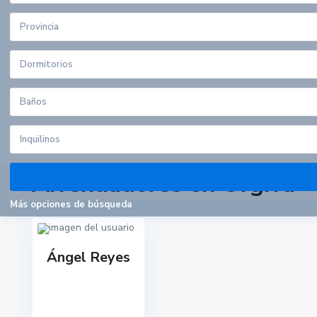
Redes sociales:
Provincia
Dormitorios
Baños
Inquilinos
Pisos por provincias
Arrendadores en Órgiva
Más opciones de búsqueda
Últimas propiedades
Casa en Motril, Granada.
Ángel Reyes
652431955 Carmen
690 €
/mes + gastos
Ático en San Fernando, Cádiz.