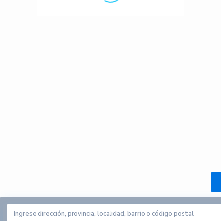
Contacta con nosotros
Calle velazquez 2, 41610. Paradas (sevilla)
679 423 197
gestoria@alquilerdocente.com
Alquiler Docente