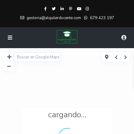
679 423 197
gestoria@alquilerdocente.com
cargando...